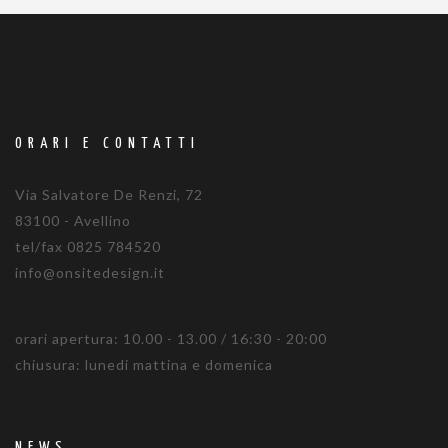
ORARI E CONTATTI
Via Salvatore De Renzi, 72
83100 - Avellino
tel/fax 0825 784520
info@onsitedesign.it
orari apertura: 10.00 - 13.00 / 16:30 - 20:00
chiusura: lunedi mattina e domenica
NEWS